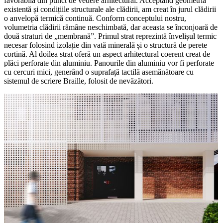
favorabilă din punct de vedere arhitectural. Acceptând geometria
existentă și condițiile structurale ale clădirii, am creat în jurul clădirii
o anvelopă termică continuă. Conform conceptului nostru,
volumetria clădirii rămâne neschimbată, dar aceasta se înconjoară de
două straturi de „membrană”. Primul strat reprezintă învelișul termic
necesar folosind izolație din vată minerală și o structură de perete
cortină. Al doilea strat oferă un aspect arhitectural coerent creat de
plăci perforate din aluminiu. Panourile din aluminiu vor fi perforate
cu cercuri mici, generând o suprafață tactilă asemănătoare cu
sistemul de scriere Braille, folosit de nevăzători.